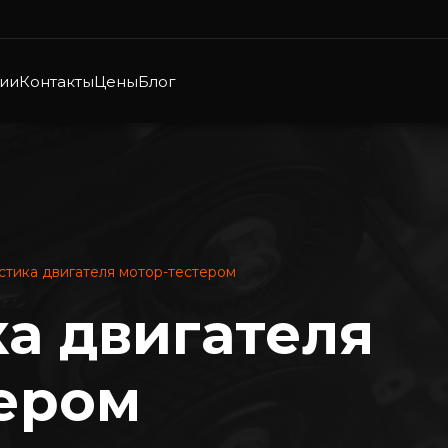
ии
Контакты
Цены
Блог
стика двигателя мотор-тестером
а двигателя
ером