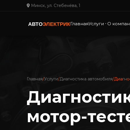
Минск, ул. Стебенёва, 1
Главная
Услуги
О компан
АВТО
ЭЛЕКТРИК
Главная
/
Услуги
/
Диагностика автомобиля
/
Диагно
Диагностик
мотор-тест